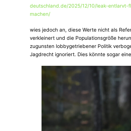
deutschland.de/2025/12/10/leak-entlarvt-f
machen/
wies jedoch an, diese Werte nicht als Ref
verkleinert und die Populationsgröße heru
zugunsten lobbygetriebener Politik verbo
Jagdrecht ignoriert. Dies könnte sogar ei