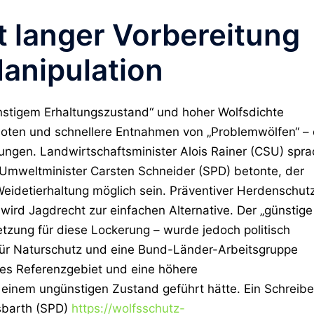
t langer Vorbereitung
Manipulation
ünstigem Erhaltungszustand“ und hoher Wolfsdichte
oten und schnellere Entnahmen von „Problemwölfen“ – 
fungen. Landwirtschaftsminister Alois Rainer (CSU) spra
. Umweltminister Carsten Schneider (SPD) betonte, der
Weidetierhaltung möglich sein. Präventiver Herdenschut
 wird Jagdrecht zur einfachen Alternative.
Der „günstige
etzung für diese Lockerung – wurde jedoch politisch
für Naturschutz und eine Bund-Länder-Arbeitsgruppe
eres Referenzgebiet und eine höhere
 einem ungünstigen Zustand geführt hätte. Ein Schreib
sbarth (SPD)
https://wolfsschutz-