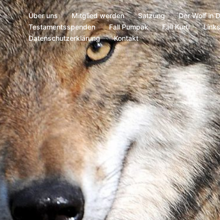
Über uns
Mitglied werden
Satzung
Der Wolf in 
Testamentsspenden
Fall Pumpak
Fall Kurti
Link
Datenschutzerklärung
Kontakt