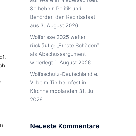
auf Wölfe in Niedersachsen:
So hebeln Politik und
Behörden den Rechtsstaat
aus
3. August 2026
Wolfsrisse 2025 weiter
rückläufig: „Ernste Schäden“
als Abschussargument
oft
widerlegt
1. August 2026
ch
Wolfsschutz-Deutschland e.
V. beim Tierheimfest in
z
Kirchheimbolanden
31. Juli
2026
Neueste Kommentare
en