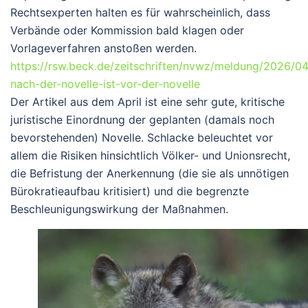
Rechtsexperten halten es für wahrscheinlich, dass
Verbände oder Kommission bald klagen oder
Vorlageverfahren anstoßen werden.
https://rsw.beck.de/zeitschriften/nvwz/meldung/2026/
nach-der-novelle-ist-vor-der-novelle
Der Artikel aus dem April ist eine sehr gute, kritische
juristische Einordnung der geplanten (damals noch
bevorstehenden) Novelle. Schlacke beleuchtet vor
allem die Risiken hinsichtlich Völker- und Unionsrecht,
die Befristung der Anerkennung (die sie als unnötigen
Bürokratieaufbau kritisiert) und die begrenzte
Beschleunigungswirkung der Maßnahmen.