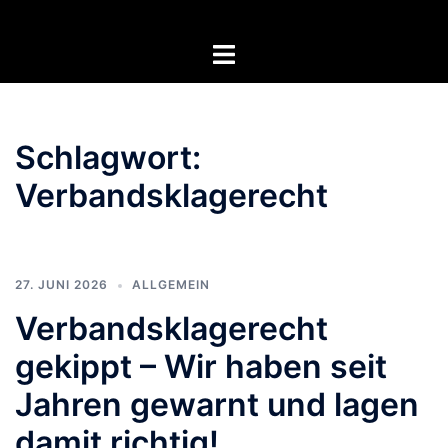
Zum
Inhalt
Menü
springen
umschalten
Schlagwort:
Verbandsklagerecht
27. JUNI 2026
ALLGEMEIN
Verbandsklagerecht
gekippt – Wir haben seit
Jahren gewarnt und lagen
damit richtig!