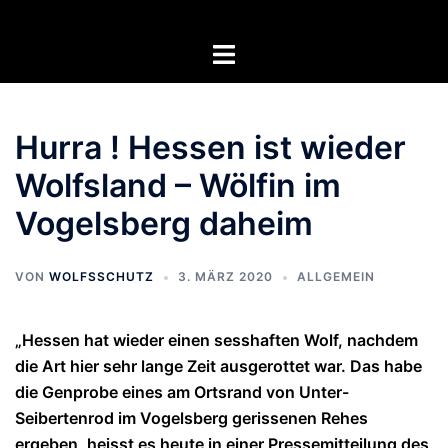
Zum
Inhalt
Menü
springen
umschalten
Hurra ! Hessen ist wieder
Wolfsland – Wölfin im
Vogelsberg daheim
VON
WOLFSSCHUTZ
3. MÄRZ 2020
ALLGEMEIN
„Hessen hat wieder einen sesshaften Wolf, nachdem
die Art hier sehr lange Zeit ausgerottet war. Das habe
die Genprobe eines am Ortsrand von Unter-
Seibertenrod im Vogelsberg gerissenen Rehes
ergeben, heisst es heute in einer Pressemitteilung des