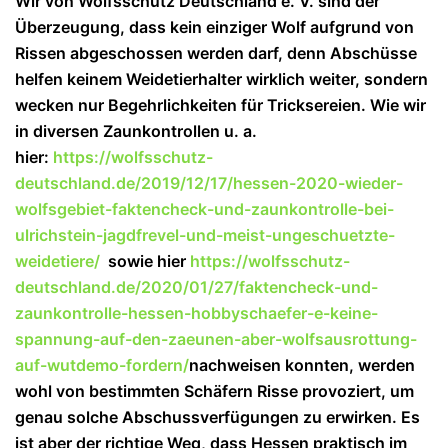
Wir von Wolfsschutz Deutschland e. V. sind der
Überzeugung, dass kein einziger Wolf aufgrund von
Rissen abgeschossen werden darf, denn Abschüsse
helfen keinem Weidetierhalter wirklich weiter, sondern
wecken nur Begehrlichkeiten für Tricksereien. Wie wir
in diversen Zaunkontrollen u. a.
hier:
https://wolfsschutz-
deutschland.de/2019/12/17/hessen-2020-wieder-
wolfsgebiet-faktencheck-und-zaunkontrolle-bei-
ulrichstein-jagdfrevel-und-meist-ungeschuetzte-
weidetiere/
sowie hier
https://wolfsschutz-
deutschland.de/2020/01/27/faktencheck-und-
zaunkontrolle-hessen-hobbyschaefer-e-keine-
spannung-auf-den-zaeunen-aber-wolfsausrottung-
auf-wutdemo-fordern/
nachweisen konnten, werden
wohl von bestimmten Schäfern Risse provoziert, um
genau solche Abschussverfügungen zu erwirken. Es
ist aber der richtige Weg, dass Hessen praktisch im