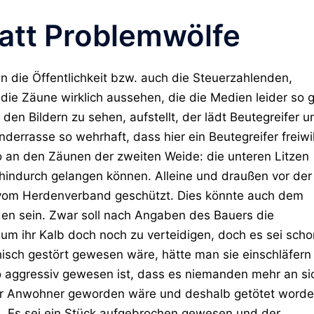
att Problemwölfe
enn die Öffentlichkeit bzw. auch die Steuerzahlenden,
die Zäune wirklich aussehen, die die Medien leider so 
den Bildern zu sehen, aufstellt, der lädt Beutegreifer u
nderrasse so wehrhaft, dass hier ein Beutegreifer freiwil
 an den Zäunen der zweiten Weide: die unteren Litzen
 hindurch gelangen können. Alleine und draußen vor der
r vom Herdenverband geschützt. Dies könnte auch dem
en sein. Zwar soll nach Angaben des Bauers die
m ihr Kalb doch noch zu verteidigen, doch es sei scho
isch gestört gewesen wäre, hätte man sie einschläfern
o aggressiv gewesen ist, dass es niemanden mehr an si
für Anwohner geworden wäre und deshalb getötet word
ss. Es sei ein Stück aufgebrochen gewesen und der