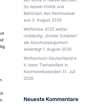
auf Wölfe in Niedersachsen:
So hebeln Politik und
Behörden den Rechtsstaat
aus
3. August 2026
Wolfsrisse 2025 weiter
gut
rückläufig: „Ernste Schäden“
nd
als Abschussargument
lig
widerlegt
1. August 2026
Wolfsschutz-Deutschland e.
V. beim Tierheimfest in
Kirchheimbolanden
31. Juli
2026
n
ch
Neueste Kommentare
en