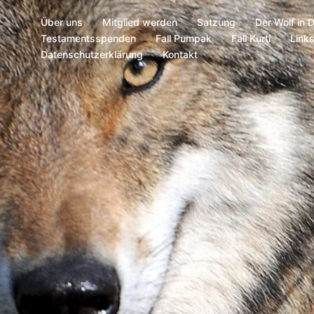
Über uns
Mitglied werden
Satzung
Der Wolf in 
Testamentsspenden
Fall Pumpak
Fall Kurti
Link
Datenschutzerklärung
Kontakt