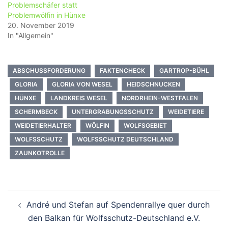
Problemschäfer statt
Problemwölfin in Hünxe
20. November 2019
In "Allgemein"
ABSCHUSSFORDERUNG
FAKTENCHECK
GARTROP-BÜHL
GLORIA
GLORIA VON WESEL
HEIDSCHNUCKEN
HÜNXE
LANDKREIS WESEL
NORDRHEIN-WESTFALEN
SCHERMBECK
UNTERGRABUNGSSCHUTZ
WEIDETIERE
WEIDETIERHALTER
WÖLFIN
WOLFSGEBIET
WOLFSSCHUTZ
WOLFSSCHUTZ DEUTSCHLAND
ZAUNKOTROLLE
Beitragsnavigation
André und Stefan auf Spendenrallye quer durch
den Balkan für Wolfsschutz-Deutschland e.V.