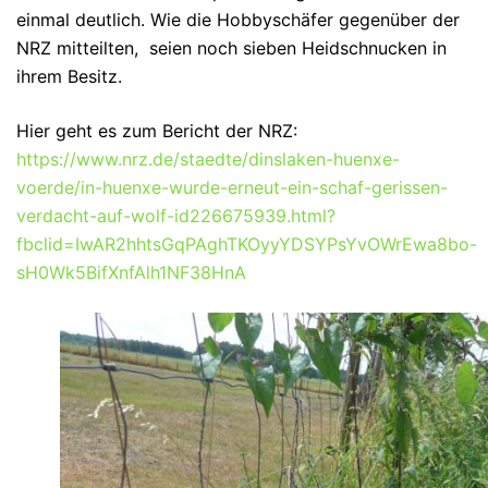
einmal deutlich. Wie die Hobbyschäfer gegenüber der
NRZ mitteilten, seien noch sieben Heidschnucken in
ihrem Besitz.
Hier geht es zum Bericht der NRZ:
https://www.nrz.de/staedte/dinslaken-huenxe-
voerde/in-huenxe-wurde-erneut-ein-schaf-gerissen-
verdacht-auf-wolf-id226675939.html?
fbclid=IwAR2hhtsGqPAghTKOyyYDSYPsYvOWrEwa8bo-
sH0Wk5BifXnfAlh1NF38HnA