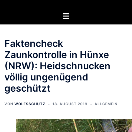
Zum
Inhalt
Menü
springen
umschalten
Faktencheck
Zaunkontrolle in Hünxe
(NRW): Heidschnucken
völlig ungenügend
geschützt
VON
WOLFSSCHUTZ
18. AUGUST 2019
ALLGEMEIN