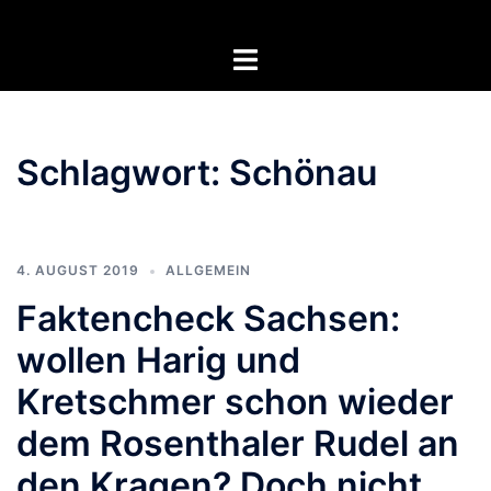
Zum
Inhalt
Menü
springen
umschalten
Schlagwort:
Schönau
4. AUGUST 2019
ALLGEMEIN
Faktencheck Sachsen:
wollen Harig und
Kretschmer schon wieder
dem Rosenthaler Rudel an
den Kragen? Doch nicht