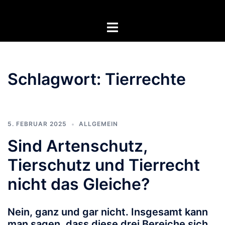
Zum
Inhalt
Menü
springen
umschalten
Schlagwort:
Tierrechte
5. FEBRUAR 2025
ALLGEMEIN
Sind Artenschutz,
Tierschutz und Tierrecht
nicht das Gleiche?
Nein, ganz und gar nicht. Insgesamt kann
man sagen, dass diese drei Bereiche sich