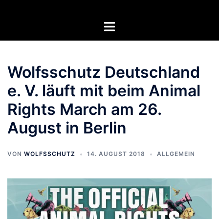
Zum
Inhalt
Menü
springen
umschalten
Wolfsschutz Deutschland
e. V. läuft mit beim Animal
Rights March am 26.
August in Berlin
VON
WOLFSSCHUTZ
14. AUGUST 2018
ALLGEMEIN