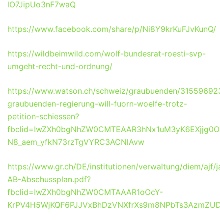
lO7JipUo3nF7waQ
https://www.facebook.com/share/p/Ni8Y9krKuFJvKunQ/
https://wildbeimwild.com/wolf-bundesrat-roesti-svp-
umgeht-recht-und-ordnung/
https://www.watson.ch/schweiz/graubuenden/31559692
graubuenden-regierung-will-fuorn-woelfe-trotz-
petition-schiessen?
fbclid=IwZXh0bgNhZW0CMTEAAR3hNx1uM3yK6EXjjg0
N8_aem_yfkN73rzTgVYRC3ACNlAvw
https://www.gr.ch/DE/institutionen/verwaltung/diem/
AB-Abschussplan.pdf?
fbclid=IwZXh0bgNhZW0CMTAAAR1oOcY-
KrPV4H5WjKQF6PJJVxBhDzVNXfrXs9m8NPbTs3AzmZUD