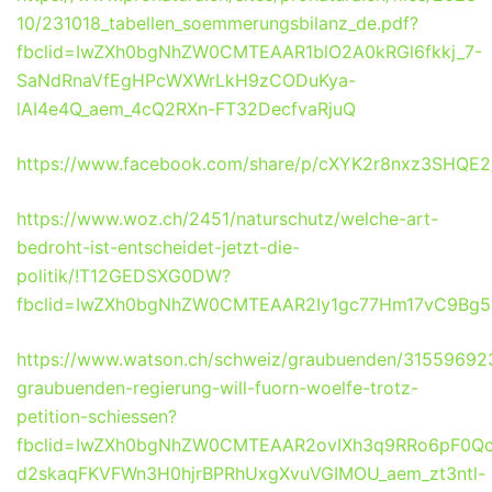
10/231018_tabellen_soemmerungsbilanz_de.pdf?
fbclid=IwZXh0bgNhZW0CMTEAAR1blO2A0kRGl6fkkj_7-
SaNdRnaVfEgHPcWXWrLkH9zCODuKya-
lAI4e4Q_aem_4cQ2RXn-FT32DecfvaRjuQ
https://www.facebook.com/share/p/cXYK2r8nxz3SHQE2
https://www.woz.ch/2451/naturschutz/welche-art-
bedroht-ist-entscheidet-jetzt-die-
politik/!T12GEDSXG0DW?
fbclid=IwZXh0bgNhZW0CMTEAAR2Iy1gc77Hm17vC9Bg5
https://www.watson.ch/schweiz/graubuenden/31559692
graubuenden-regierung-will-fuorn-woelfe-trotz-
petition-schiessen?
fbclid=IwZXh0bgNhZW0CMTEAAR2ovIXh3q9RRo6pF0Qc
d2skaqFKVFWn3H0hjrBPRhUxgXvuVGIMOU_aem_zt3ntl-