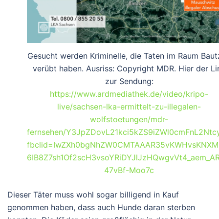
Gesucht werden Kriminelle, die Taten im Raum Baut
verübt haben. Ausriss: Copyright MDR. Hier der Li
zur Sendung:
https://www.ardmediathek.de/video/kripo-
live/sachsen-lka-ermittelt-zu-illegalen-
wolfstoetungen/mdr-
fernsehen/Y3JpZDovL21kci5kZS9iZWl0cmFnL2
fbclid=IwZXh0bgNhZW0CMTAAAR35vKWHvsKNXM
6IB8Z7sh1Of2scH3vsoYRiDYJlJzHQwgvVt4_aem_A
47vBf-Moo7c
Dieser Täter muss wohl sogar billigend in Kauf
genommen haben, dass auch Hunde daran sterben