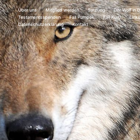
Über uns
Mitglied werden
Satzung
Der Wolf in 
Testamentsspenden
Fall Pumpak
Fall Kurti
Link
Datenschutzerklärung
Kontakt