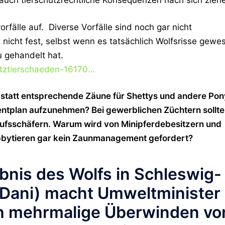
h auch tierschutzrechtliche Konsequenzen nach sich zieh
orfälle auf. Diverse Vorfälle sind noch gar nicht
 nicht fest, selbst wenn es tatsächlich Wolfsrisse gewe
u gehandelt hat.
utztierschaeden-16170…
 statt entsprechende Zäune für Shettys und andere Pon
ntplan aufzunehmen? Bei gewerblichen Züchtern sollte
rufsschäfern. Warum wird von Minipferdebesitzern und
bbytieren gar kein Zaunmanagement gefordert?
bnis des Wolfs in Schleswig-
Dani) macht Umweltminister
ch mehrmalige Überwinden vo