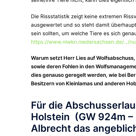
seine/ihre Tiere nicht, kann dies eigentlic
Die Rissstatistik zeigt keine extremen Rissv
ausgewertet und
so steht damit überhaupt
sein sollten, um welche Tiere es sich gena
https://www.nlwkn.niedersachsen.de/…/n
Warum setzt Herr Lies auf Wolfsabschuss,
sowie deren Fohlen in den Wolfsmanageme
dies genauso geregelt werden, wie bei Be
Besitzern von Kleinlamas und anderen Ho
Für die Abschusserlau
Holstein (GW 924m – 
Albrecht das angebli