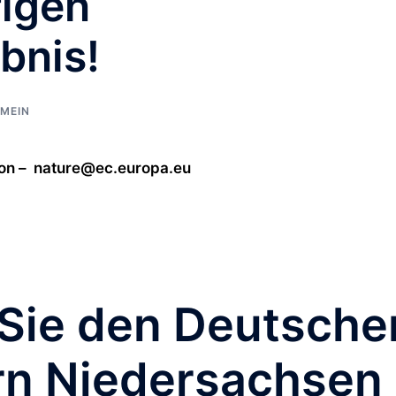
rigen
bnis!
MEIN
ion – nature@ec.europa.eu
n Sie den Deutsche
rn Niedersachsen