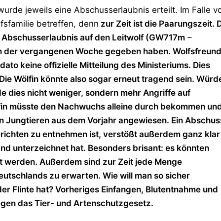
rde jeweils eine Abschusserlaubnis erteilt. Im Falle v
sfamilie betreffen, denn
zur Zeit ist die Paarungszeit. 
e Abschusserlaubnis auf den Leitwolf (GW717m
–
s in der vergangenen Woche gegeben haben. Wolfsfreun
dato keine offizielle Mitteilung des Ministeriums. Dies
n. Die Wölfin könnte also sogar erneut tragend sein. Würd
 dies nicht weniger, sondern mehr Angriffe auf
ölfin müsste den Nachwuchs alleine durch bekommen un
en Jungtieren aus dem Vorjahr angewiesen. Ein Abschus
richten zu entnehmen ist, verstößt außerdem ganz klar
nd unterzeichnet hat. Besonders brisant: es könnten
 werden. Außerdem sind zur Zeit jede Menge
utschlands zu erwarten. Wie will man so sicher
der Flinte hat? Vorheriges Einfangen, Blutentnahme und
egen das Tier- und Artenschutzgesetz.