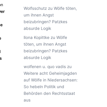
on
Wolfsschutz
zu
Wölfe töten,
Der
um ihnen Angst
beizubringen? Patzkes
de
absurde Logik
Ilona Kopittke
zu
Wölfe
e
töten, um ihnen Angst
beizubringen? Patzkes
d
absurde Logik
s
wolfenen u. quo vadis
zu
Weitere acht Geheimjagden
auf Wölfe in Niedersachsen:
So hebeln Politik und
Behörden den Rechtsstaat
aus