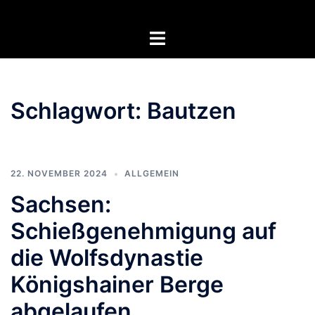
Zum
Inhalt
Menü
springen
umschalten
Schlagwort:
Bautzen
22. NOVEMBER 2024
ALLGEMEIN
Sachsen:
Schießgenehmigung auf
die Wolfsdynastie
Königshainer Berge
abgelaufen