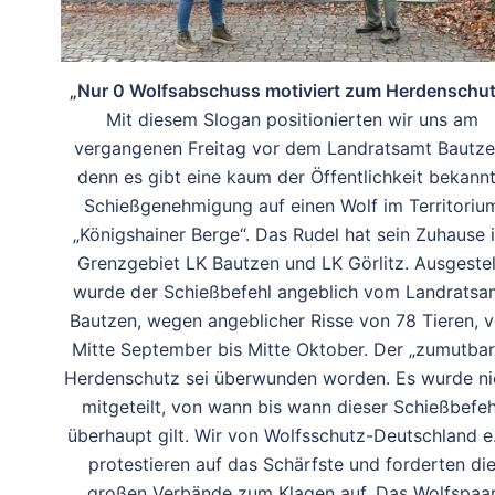
„Nur 0 Wolfsabschuss motiviert zum Herdenschu
Mit diesem Slogan positionierten wir uns am
vergangenen Freitag vor dem Landratsamt Bautze
denn es gibt eine kaum der Öffentlichkeit bekann
Schießgenehmigung auf einen Wolf im Territoriu
„Königshainer Berge“. Das Rudel hat sein Zuhause 
Grenzgebiet LK Bautzen und LK Görlitz. Ausgestel
wurde der Schießbefehl angeblich vom Landratsa
Bautzen, wegen angeblicher Risse von 78 Tieren, 
Mitte September bis Mitte Oktober. Der „zumutbar
Herdenschutz sei überwunden worden. Es wurde ni
mitgeteilt, von wann bis wann dieser Schießbefeh
überhaupt gilt. Wir von Wolfsschutz-Deutschland e.
protestieren auf das Schärfste und forderten di
großen Verbände zum Klagen auf. Das Wolfspaa