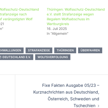
Wolfsschutz-Deutschland
Thüringen: Wolfsschutz-Deutschland
 Strafanzeige nach
e.V. stellt Strafanzeige wegen
f verängstigten Wolf
illegalem Wolfsabschuss im
021
Wartburgkreis
in"
16. Juli 2025
In "Allgemein"
CHWALLUNGEN
STRAFANZIEGE
THÜRINGEN
ÜBERFAHREN
-DEUTSCHLAND E.V.
WOLFSVERFOLGUNG
on
Fixe Fakten Ausgabe 05/23 –
Kurznachrichten aus Deutschland,
Österreich, Schweden und
Tschechien