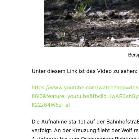
Beis
Unter diesem Link ist das Video zu sehen:
https://www.youtube.com/watch?app=de
86l0&feature=youtu.be&fbclid=IwAR3sh
It22z64W5zi_aI
Die Aufnahme startet auf der Bahnhofstraß
verfolgt. An der Kreuzung flieht der Wolf 
Autofahrer bis zum Ortsausgang Richtung