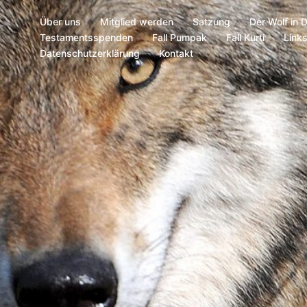
Über uns
Mitglied werden
Satzung
Der Wolf in 
Testamentsspenden
Fall Pumpak
Fall Kurti
Link
Datenschutzerklärung
Kontakt