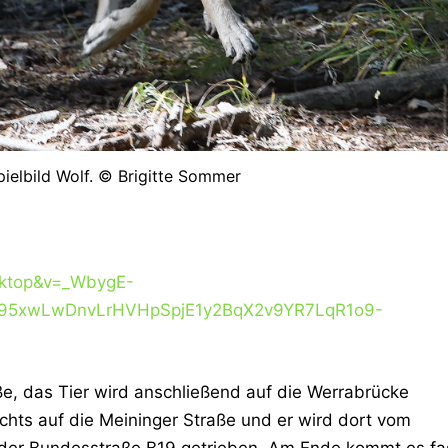
pielbild Wolf. © Brigitte Sommer
sktop&v=_WbygE-
Sy95xwLwDnvLrHVHpSpjE1y2BqX2v9YR7LqR1o9-
e, das Tier wird anschließend auf die Werrabrücke
rechts auf die Meininger Straße und er wird dort vom
 der Bundesstraße B19 getrieben. Am Ende kommt es fa