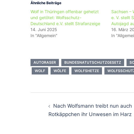
Ähnliche Beiträge
Wolf in Thüringen offenbar gehetzt
Sachsen – 
und getötet: Wolfsschutz-
e. V. stellt
Deutschland e.V. stellt Strafanzeige
Autojagd au
14. Juni 2025
16. März 2
In "Allgemein"
In "Allgeme
AUTORASER
BUNDESNATUTSCHUTZGESETZ
S
WOLF
WÖLFE
WOLFSHETZE
WOLFSSCHUTZ
Beitragsnavigati
Nach Wolfsmann treibt nun auch
Rotkäppchen ihr Unwesen im Harz