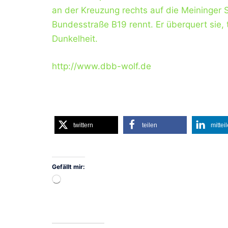
an der Kreuzung rechts auf die Meininger 
Bundesstraße B19 rennt. Er überquert sie, 
Dunkelheit.
http://www.dbb-wolf.de
twittern
teilen
mittei
Gefällt mir:
Wird
geladen …