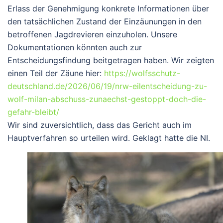
Erlass der Genehmigung konkrete Informationen über
den tatsächlichen Zustand der Einzäunungen in den
betroffenen Jagdrevieren einzuholen. Unsere
Dokumentationen könnten auch zur
Entscheidungsfindung beitgetragen haben. Wir zeigten
einen Teil der Zäune hier:
https://wolfsschutz-
deutschland.de/2026/06/19/nrw-eilentscheidung-zu-
wolf-milan-abschuss-zunaechst-gestoppt-doch-die-
gefahr-bleibt/
Wir sind zuversichtlich, dass das Gericht auch im
Hauptverfahren so urteilen wird. Geklagt hatte die NI.