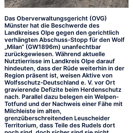
Das
Oberverwaltungsgericht (OVG)
Münster
hat die Beschwerde des
Landkreises Olpe gegen den gerichtlich
verhängten Abschuss-Stopp für den Wolf
„Milan“ (GW1896m) unanfechtbar
zurückgewiesen
. Während aktuelle
Nutztierrisse im Landkreis Olpe darauf
hindeuten, dass der Rüde weiterhin in der
Region präsent ist, weisen Aktive von
Wolfsschutz-Deutschland e. V. vor Ort
gravierende Defizite beim Herdenschutz
nach. Parallel dazu belegen ein Welpen-
Totfund und der Nachweis einer Fähe mit
Milchleiste im alten,
grenzüberschreitenden Leuscheider
Territorium, dass Teile des Rudels dort
noch sind, doch sicher sind sie nicht.