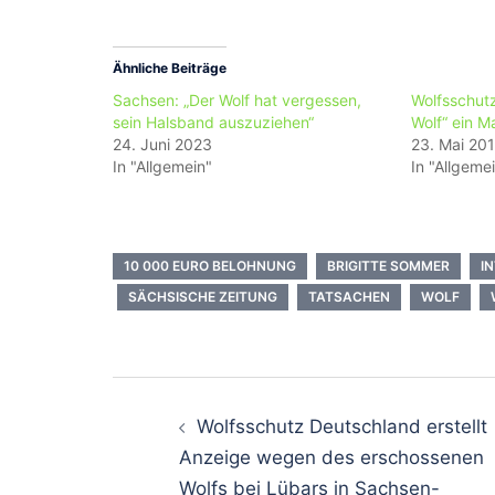
Ähnliche Beiträge
Sachsen: „Der Wolf hat vergessen,
Wolfsschut
sein Halsband auszuziehen“
Wolf“ ein 
24. Juni 2023
23. Mai 20
In "Allgemein"
In "Allgeme
10 000 EURO BELOHNUNG
BRIGITTE SOMMER
I
SÄCHSISCHE ZEITUNG
TATSACHEN
WOLF
Beitragsnavigati
Wolfsschutz Deutschland erstellt
Anzeige wegen des erschossenen
Wolfs bei Lübars in Sachsen-