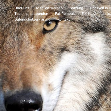
Über uns
Mitglied werden
Satzung
Der Wolf in 
Testamentsspenden
Fall Pumpak
Fall Kurti
Link
Datenschutzerklärung
Kontakt