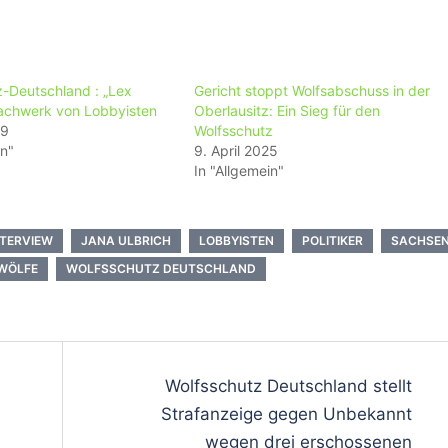
z-Deutschland : „Lex
Gericht stoppt Wolfsabschuss in der
Machwerk von Lobbyisten
Oberlausitz: Ein Sieg für den
19
Wolfsschutz
in"
9. April 2025
In "Allgemein"
NTERVIEW
JANA ULBRICH
LOBBYISTEN
POLITIKER
SACHSE
WÖLFE
WOLFSSCHUTZ DEUTSCHLAND
on
Wolfsschutz Deutschland stellt
Strafanzeige gegen Unbekannt
wegen drei erschossenen