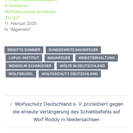
in Dinslaken:
Wolfsabschüsse absolutes
„No go“!
11. Februar 2020
In "Allgemein"
BRIGITTE SOMMER
BUNDESWEITE MAHNFEUER
LUPUS-INSTITUT
MAHNFEUER
WEIDETIERHALTUNG
WENDELIN SCHMÜCKER
WÖLFE IN DEUTSCHLAND
WOLFSRUDEL
WOLFSSCHUTZ DEUTSCHLAND
Beitragsnavigation
Wolfsschutz Deutschland e. V. protestiert gegen
die erneute Verlängerung des Schießbefehls auf
Wolf Roddy in Niedersachsen