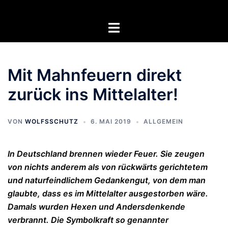
Zum
Inhalt
Menü
springen
umschalten
Mit Mahnfeuern direkt
zurück ins Mittelalter!
VON
WOLFSSCHUTZ
6. MAI 2019
ALLGEMEIN
In Deutschland brennen wieder Feuer. Sie zeugen
von nichts anderem als von rückwärts gerichtetem
und naturfeindlichem Gedankengut, von dem man
glaubte, dass es im Mittelalter ausgestorben wäre.
Damals wurden Hexen und Andersdenkende
verbrannt. Die Symbolkraft so genannter