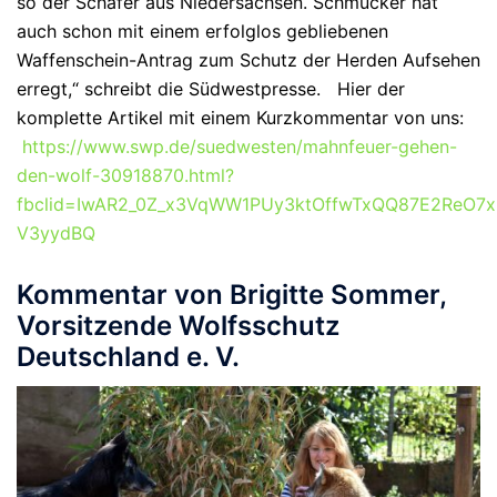
so der Schäfer aus Niedersachsen. Schmücker hat
auch schon mit einem erfolglos gebliebenen
Waffenschein-Antrag zum Schutz der Herden Aufsehen
erregt,“ schreibt die Südwestpresse. Hier der
komplette Artikel mit einem Kurzkommentar von uns:
https://www.swp.de/suedwesten/mahnfeuer-gehen-
den-wolf-30918870.html?
fbclid=IwAR2_0Z_x3VqWW1PUy3ktOffwTxQQ87E2ReO7
V3yydBQ
Kommentar von Brigitte Sommer,
Vorsitzende Wolfsschutz
Deutschland e. V.