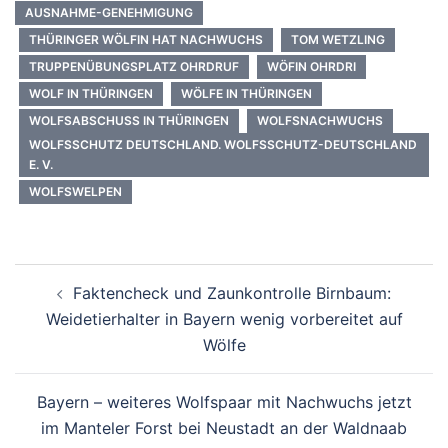
AUSNAHME-GENEHMIGUNG
THÜRINGER WÖLFIN HAT NACHWUCHS
TOM WETZLING
TRUPPENÜBUNGSPLATZ OHRDRUF
WÖFIN OHRDRI
WOLF IN THÜRINGEN
WÖLFE IN THÜRINGEN
WOLFSABSCHUSS IN THÜRINGEN
WOLFSNACHWUCHS
WOLFSSCHUTZ DEUTSCHLAND. WOLFSSCHUTZ-DEUTSCHLAND
E. V.
WOLFSWELPEN
Beitragsnavigation
Faktencheck und Zaunkontrolle Birnbaum:
Weidetierhalter in Bayern wenig vorbereitet auf
Wölfe
Bayern – weiteres Wolfspaar mit Nachwuchs jetzt
im Manteler Forst bei Neustadt an der Waldnaab