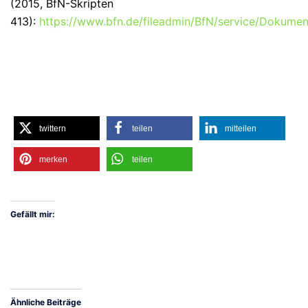
(2015, BfN-Skripten
413):
https://www.bfn.de/fileadmin/BfN/service/Dokument
twittern
teilen
mitteilen
merken
teilen
Gefällt mir:
Ähnliche Beiträge