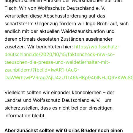
abgedroschenen Phrasen der Wolfsmärchen auf den
Tisch. Wir von Wolfsschutz Deutschland e. V.
verurteilen diese Abschussforderung auf das
schärfste! Im Gegenzug fordern wir Ingo Brohl auf, sich
endlich mit der aktuellen Weidezaunsituation und
deren oftmals desolaten Zuständen auseinander
zusetzen. Wir berichteten hier:
https://wolfsschutz-
deutschland.de/2020/10/15/faktencheck-nrw-so-
taeuschen-die-presse-und-weidetierhalter-mit-
zaunbildern/?fbclid=IwAR1-tAuG-
DaWWrhtwPVRrag7AjU4zUTt46kHKp94blNHJQ6VKWuS
Vielleicht sollten wir einander kennenlernen – der
Landrat und Wolfsschutz Deutschland e. V., um
sicherzustellen, dass es nicht bei der einseitigen
Information bleibt.
Aber zunächst sollten wir Glorias Bruder noch einen