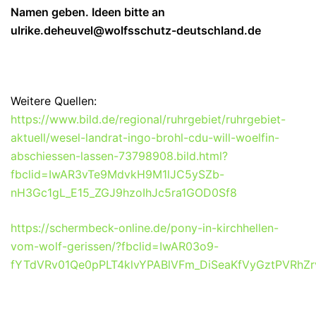
Namen geben. Ideen bitte an
ulrike.deheuvel@wolfsschutz-deutschland.de
Weitere Quellen:
https://www.bild.de/regional/ruhrgebiet/ruhrgebiet-
aktuell/wesel-landrat-ingo-brohl-cdu-will-woelfin-
abschiessen-lassen-73798908.bild.html?
fbclid=IwAR3vTe9MdvkH9M1lJC5ySZb-
nH3Gc1gL_E15_ZGJ9hzoIhJc5ra1GOD0Sf8
https://schermbeck-online.de/pony-in-kirchhellen-
vom-wolf-gerissen/?fbclid=IwAR03o9-
fYTdVRv01Qe0pPLT4klvYPABlVFm_DiSeaKfVyGztPVRhZr