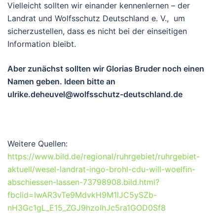
Vielleicht sollten wir einander kennenlernen – der
Landrat und Wolfsschutz Deutschland e. V., um
sicherzustellen, dass es nicht bei der einseitigen
Information bleibt.
Aber zunächst sollten wir Glorias Bruder noch einen
Namen geben. Ideen bitte an
ulrike.deheuvel@wolfsschutz-deutschland.de
Weitere Quellen:
https://www.bild.de/regional/ruhrgebiet/ruhrgebiet-
aktuell/wesel-landrat-ingo-brohl-cdu-will-woelfin-
abschiessen-lassen-73798908.bild.html?
fbclid=IwAR3vTe9MdvkH9M1lJC5ySZb-
nH3Gc1gL_E15_ZGJ9hzoIhJc5ra1GOD0Sf8