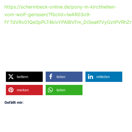
https://schermbeck-online.de/pony-in-kirchhellen-
vom-wolf-gerissen/?fbclid=IwAR03o9-
fYTdVRv01Qe0pPLT4klvYPABlVFm_DiSeaKfVyGztPVRhZr
twittern
teilen
mitteilen
merken
teilen
Gefällt mir: