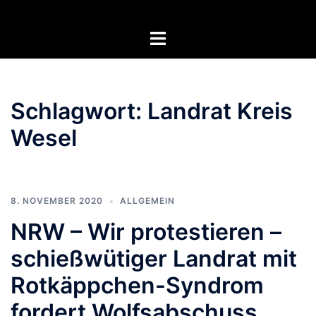
Zum
Inhalt
Menü
springen
umschalten
Schlagwort:
Landrat Kreis
Wesel
8. NOVEMBER 2020
ALLGEMEIN
NRW – Wir protestieren –
schießwütiger Landrat mit
Rotkäppchen-Syndrom
fordert Wolfsabschuss