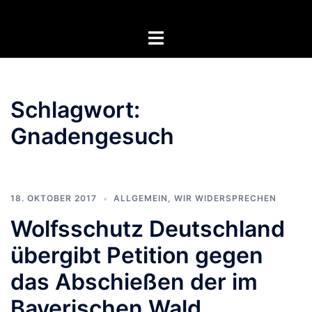
Zum
Inhalt
Menü
springen
umschalten
Schlagwort:
Gnadengesuch
18. OKTOBER 2017
ALLGEMEIN
,
WIR WIDERSPRECHEN
Wolfsschutz Deutschland
übergibt Petition gegen
das Abschießen der im
Bayerischen Wald