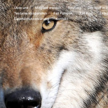
Über uns
Mitglied werden
Satzung
Der Wolf in 
Testamentsspenden
Fall Pumpak
Fall Kurti
Link
Datenschutzerklärung
Kontakt