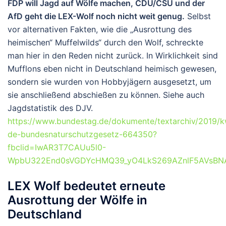
FDP will Jagd auf Wölfe machen, CDU/CSU und der
AfD geht die LEX-Wolf noch nicht weit genug.
Selbst
vor alternativen Fakten, wie die „Ausrottung des
heimischen“ Muffelwilds“ durch den Wolf, schreckte
man hier in den Reden nicht zurück. In Wirklichkeit sind
Mufflons eben nicht in Deutschland heimisch gewesen,
sondern sie wurden von Hobbyjägern ausgesetzt, um
sie anschließend abschießen zu können. Siehe auch
Jagdstatistik des DJV.
https://www.bundestag.de/dokumente/textarchiv/2019/
de-bundesnaturschutzgesetz-664350?
fbclid=IwAR3T7CAUu5l0-
WpbU322End0sVGDYcHMQ39_yO4LkS269AZnlF5AVsBN
LEX Wolf bedeutet erneute
Ausrottung der Wölfe in
Deutschland