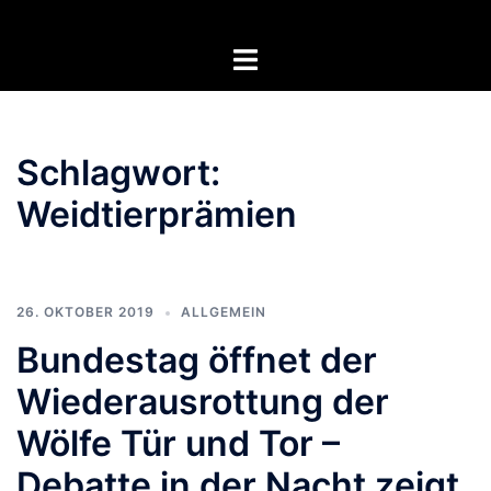
Zum
Inhalt
Menü
springen
umschalten
Schlagwort:
Weidtierprämien
26. OKTOBER 2019
ALLGEMEIN
Bundestag öffnet der
Wiederausrottung der
Wölfe Tür und Tor –
Debatte in der Nacht zeigt