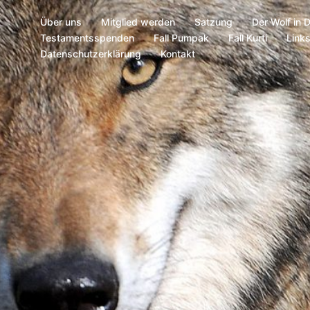
Über uns
Mitglied werden
Satzung
Der Wolf in 
Testamentsspenden
Fall Pumpak
Fall Kurti
Link
Datenschutzerklärung
Kontakt