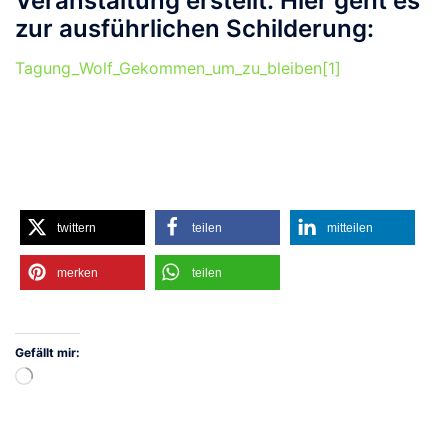
Veranstaltung erstellt: Hier geht es
zur ausführlichen Schilderung:
Tagung_Wolf_Gekommen_um_zu_bleiben[1]
twittern
teilen
mitteilen
merken
teilen
Gefällt mir:
Wird
geladen …