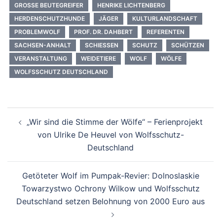
GROSSE BEUTEGREIFER
HENRIKE LICHTENBERG
HERDENSCHUTZHUNDE
JÄGER
KULTURLANDSCHAFT
PROBLEMWOLF
PROF. DR. DAHBERT
REFERENTEN
SACHSEN-ANHALT
SCHIESSEN
SCHUTZ
SCHÜTZEN
VERANSTALTUNG
WEIDETIERE
WOLF
WÖLFE
WOLFSSCHUTZ DEUTSCHLAND
Beitragsnavigation
„Wir sind die Stimme der Wölfe“ – Ferienprojekt
von Ulrike De Heuvel von Wolfsschutz-
Deutschland
Getöteter Wolf im Pumpak-Revier: Dolnoslaskie
Towarzystwo Ochrony Wilkow und Wolfsschutz
Deutschland setzen Belohnung von 2000 Euro aus