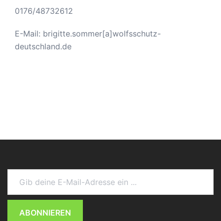
0176/48732612
E-Mail: brigitte.sommer[a]wolfsschutz-
deutschland.de
Gib deine E-Mail-Adresse ein ...
ABONNIEREN