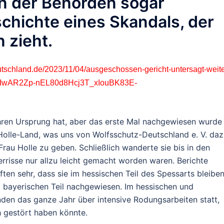
en der Behörden sogar
schichte eines Skandals, der
 zieht.
eutschland.de/2023/11/04/ausgeschossen-gericht-untersagt-weit
lid=IwAR2Zp-nEL80d8Hcj3T_xIouBK83E-
ihren Ursprung hat, aber das erste Mal nachgewiesen wurde 
-Holle-Land, was uns von Wolfsschutz-Deutschland e. V. da
au Holle zu geben. Schließlich wanderte sie bis in den
errisse nur allzu leicht gemacht worden waren. Berichte
ften sehr, dass sie im hessischen Teil des Spessarts bleibe
m bayerischen Teil nachgewiesen. Im hessischen und
nden das ganze Jahr über intensive Rodungsarbeiten statt,
h gestört haben könnte.