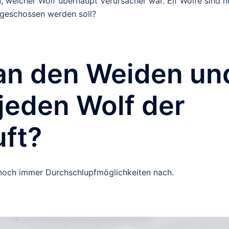
 welcher Wolf überhaupt Verursacher war. Elf Wölfe sind n
n geschossen werden soll?
 an den Weiden un
jeden Wolf der
uft?
 noch immer Durchschlupfmöglichkeiten nach.