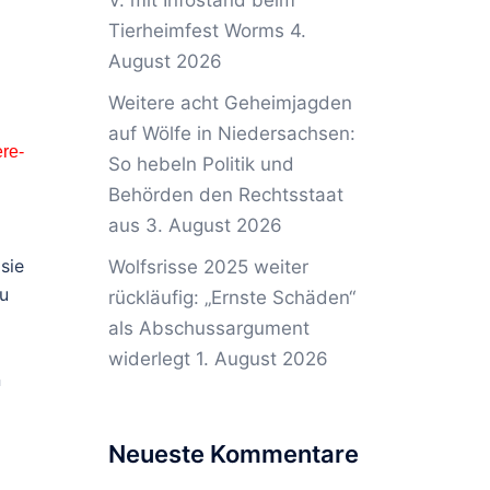
V. mit Infostand beim
Tierheimfest Worms
4.
August 2026
Weitere acht Geheimjagden
auf Wölfe in Niedersachsen:
ere-
So hebeln Politik und
Behörden den Rechtsstaat
aus
3. August 2026
sie
Wolfsrisse 2025 weiter
zu
rückläufig: „Ernste Schäden“
als Abschussargument
widerlegt
1. August 2026
n
Neueste Kommentare