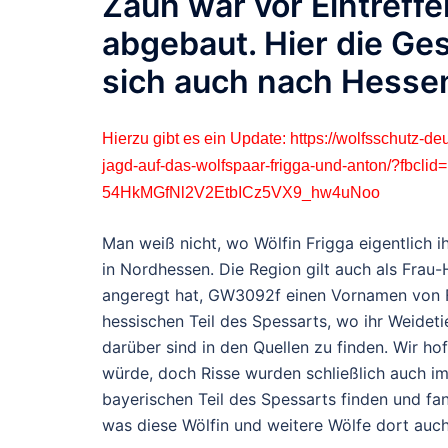
Zaun war vor Eintreff
abgebaut. Hier die Ge
sich auch nach Hessen
Hierzu gibt es ein Update:
https://wolfsschutz-d
jagd-auf-das-wolfspaar-frigga-und-anton/?fbc
54HkMGfNl2V2EtbICz5VX9_hw4uNoo
Man weiß nicht, wo Wölfin Frigga eigentlich 
in Nordhessen. Die Region gilt auch als Frau
angeregt hat, GW3092f einen Vornamen von Fr
hessischen Teil des Spessarts, wo ihr Weideti
darüber sind in den Quellen zu finden. Wir hof
würde, doch Risse wurden schließlich auch i
bayerischen Teil des Spessarts finden und fa
was diese Wölfin und weitere Wölfe dort auc