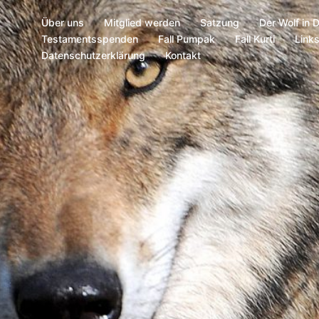
Über uns
Mitglied werden
Satzung
Der Wolf in 
Testamentsspenden
Fall Pumpak
Fall Kurti
Link
Datenschutzerklärung
Kontakt