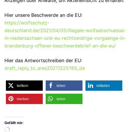
Anzeigen über Anwälte, um Akteneinsicht zu erhalten.
Hier unsere Beschwerde an die EU:
https://wolfsschutz-
deutschland.de/2021/04/05/illegale-wolfsabschuesse-
in-niedersachsen-und-eu-rechtswidrige-vorgaenge-in-
brandenburg-offener-beschwerdebrief-an-die-eu/
Hier das Antwortschreiben der EU:
draft_reply_to_ares20211225765_de
twittern
teilen
mitteilen
merken
teilen
Gefällt mir:
Wird