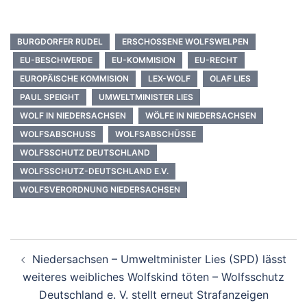
BURGDORFER RUDEL
ERSCHOSSENE WOLFSWELPEN
EU-BESCHWERDE
EU-KOMMISION
EU-RECHT
EUROPÄISCHE KOMMISION
LEX-WOLF
OLAF LIES
PAUL SPEIGHT
UMWELTMINISTER LIES
WOLF IN NIEDERSACHSEN
WÖLFE IN NIEDERSACHSEN
WOLFSABSCHUSS
WOLFSABSCHÜSSE
WOLFSSCHUTZ DEUTSCHLAND
WOLFSSCHUTZ-DEUTSCHLAND E.V.
WOLFSVERORDNUNG NIEDERSACHSEN
Beitragsnavigation
Niedersachsen – Umweltminister Lies (SPD) lässt
weiteres weibliches Wolfskind töten – Wolfsschutz
Deutschland e. V. stellt erneut Strafanzeigen