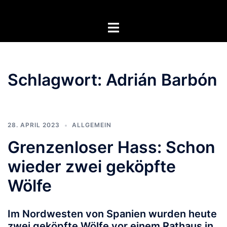
Zum
Inhalt
Menü
springen
umschalten
Schlagwort:
Adrián Barbón
28. APRIL 2023
ALLGEMEIN
Grenzenloser Hass: Schon
wieder zwei geköpfte
Wölfe
Im Nordwesten von Spanien wurden heute
zwei geköpfte Wölfe vor einem Rathaus in