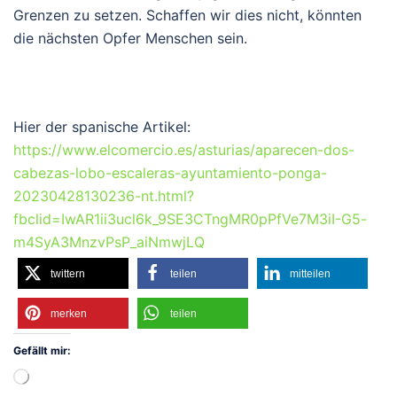
Grenzen zu setzen. Schaffen wir dies nicht, könnten
die nächsten Opfer Menschen sein.
Hier der spanische Artikel:
https://www.elcomercio.es/asturias/aparecen-dos-
cabezas-lobo-escaleras-ayuntamiento-ponga-
20230428130236-nt.html?
fbclid=IwAR1ii3ucl6k_9SE3CTngMR0pPfVe7M3iI-G5-
m4SyA3MnzvPsP_aiNmwjLQ
twittern
teilen
mitteilen
merken
teilen
Gefällt mir:
Wird
geladen …