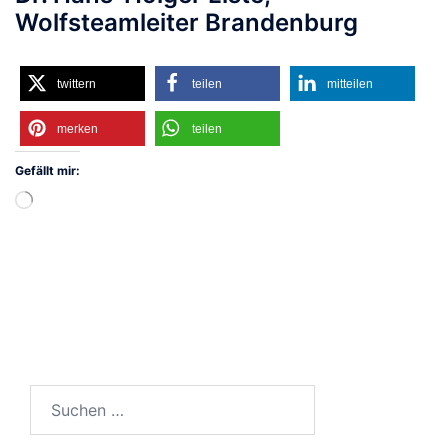
Wolfsteamleiter Brandenburg
twittern
teilen
mitteilen
merken
teilen
Gefällt mir:
Wird
geladen …
Suchen
nach: