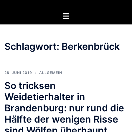
Zum
Inhalt
Menü
springen
umschalten
Schlagwort:
Berkenbrück
28. JUNI 2019
ALLGEMEIN
So tricksen
Weidetierhalter in
Brandenburg: nur rund die
Hälfte der wenigen Risse
sind Wölfen überhaupt