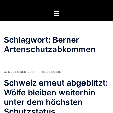
Zum
Inhalt
Menü
springen
umschalten
Schlagwort:
Berner
Artenschutzabkommen
3. DEZEMBER 2018
ALLGEMEIN
Schweiz erneut abgeblitzt:
Wölfe bleiben weiterhin
unter dem höchsten
Schutzstatus