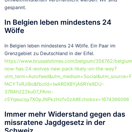
gespannt.
In Belgien leben mindestens 24
Wölfe
In Belgien leben mindestens 24 Wölfe. Ein Paar im
Grenzgebiet zu Deutschland in der Eifel.
https://www.brusselstimes.com/belgium/356762/belgium
now-has-24-wolves-new-pack-likely-on-the-way?
utm_term=Autofeed&utm_medium=Social&utm_source=F
fACYTxRJi8o&fbclid=IwAR0XBYjA6RYe9DU-
37RAh222ku07_PAnn-
c5Yqeucqy7XOpJNPkzHzfv0zA#Echobox=1674366098
Immer mehr Widerstand gegen das
missratene Jagdgesetz in der
Schweiz