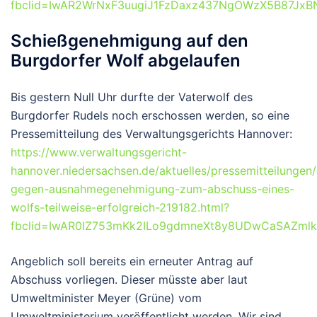
fbclid=IwAR2WrNxF3uugiJ1FzDaxz437NgOWzX5B87JxBN
Schießgenehmigung auf den
Burgdorfer Wolf abgelaufen
Bis gestern Null Uhr durfte der Vaterwolf des
Burgdorfer Rudels noch erschossen werden, so eine
Pressemitteilung des Verwaltungsgerichts Hannover:
https://www.verwaltungsgericht-
hannover.niedersachsen.de/aktuelles/pressemitteilungen/
gegen-ausnahmegenehmigung-zum-abschuss-eines-
wolfs-teilweise-erfolgreich-219182.html?
fbclid=IwAR0IZ753mKk2ILo9gdmneXt8y8UDwCaSAZml
Angeblich soll bereits ein erneuter Antrag auf
Abschuss vorliegen. Dieser müsste aber laut
Umweltminister Meyer (Grüne) vom
Umweltministerium veröffentlicht werden. Wir sind