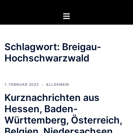
Zum
Inhalt
Menü
springen
umschalten
Schlagwort:
Breigau-
Hochschwarzwald
1. FEBRUAR 2023
ALLGEMEIN
Kurznachrichten aus
Hessen, Baden-
Württemberg, Österreich,
Belgien, Niedersachsen