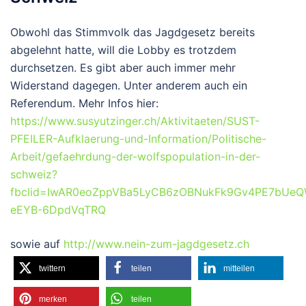
Obwohl das Stimmvolk das Jagdgesetz bereits
abgelehnt hatte, will die Lobby es trotzdem
durchsetzen. Es gibt aber auch immer mehr
Widerstand dagegen. Unter anderem auch ein
Referendum. Mehr Infos hier:
https://www.susyutzinger.ch/Aktivitaeten/SUST-
PFEILER-Aufklaerung-und-Information/Politische-
Arbeit/gefaehrdung-der-wolfspopulation-in-der-
schweiz?
fbclid=IwAR0eoZppVBa5LyCB6zOBNukFk9Gv4PE7bUe
eEYB-6DpdVqTRQ
sowie auf
http://www.nein-zum-jagdgesetz.ch
twittern
teilen
mitteilen
merken
teilen