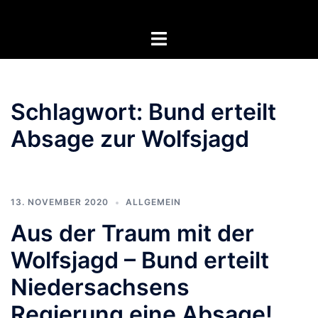
Zum
Inhalt
Menü
springen
umschalten
Schlagwort:
Bund erteilt
Absage zur Wolfsjagd
13. NOVEMBER 2020
ALLGEMEIN
Aus der Traum mit der
Wolfsjagd – Bund erteilt
Niedersachsens
Regierung eine Absage!