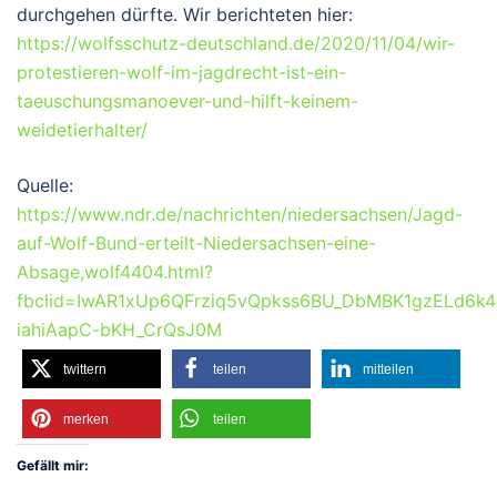
durchgehen dürfte. Wir berichteten hier:
https://wolfsschutz-deutschland.de/2020/11/04/wir-
protestieren-wolf-im-jagdrecht-ist-ein-
taeuschungsmanoever-und-hilft-keinem-
weidetierhalter/
Quelle:
https://www.ndr.de/nachrichten/niedersachsen/Jagd-
auf-Wolf-Bund-erteilt-Niedersachsen-eine-
Absage,wolf4404.html?
fbclid=IwAR1xUp6QFrziq5vQpkss6BU_DbMBK1gzELd6k4
iahiAapC-bKH_CrQsJ0M
twittern
teilen
mitteilen
merken
teilen
Gefällt mir: