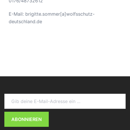
0176/48732612
E-Mail: brigitte.sommer[a]wolfsschutz-
deutschland.de
Gib deine E-Mail-Adresse ein ...
ABONNIEREN