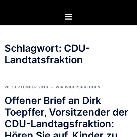
Zum
Inhalt
Menü
springen
umschalten
Schlagwort:
CDU-
Landtatsfraktion
26. SEPTEMBER 2018
WIR WIDERSPRECHEN
Offener Brief an Dirk
Toepffer, Vorsitzender der
CDU-Landtagsfraktion:
Hören Sie auf, Kinder zu