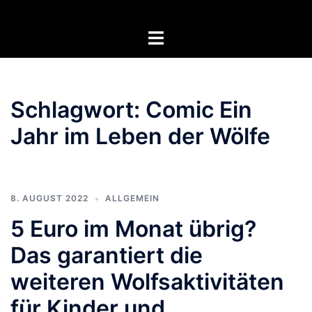
Zum
Inhalt
Menü
springen
umschalten
Schlagwort:
Comic Ein
Jahr im Leben der Wölfe
8. AUGUST 2022
ALLGEMEIN
5 Euro im Monat übrig?
Das garantiert die
weiteren Wolfsaktivitäten
für Kinder und