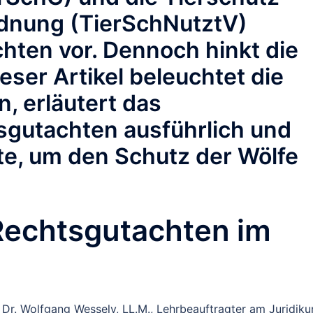
rdnung (TierSchNutztV)
chten vor. Dennoch hinkt die
ser Artikel beleuchtet die
, erläutert das
sgutachten ausführlich und
nte, um den Schutz der Wölfe
Rechtsgutachten im
 Dr. Wolfgang Wessely, LL.M., Lehrbeauftragter am Juridik