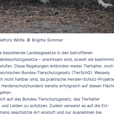
ielfoto Wölfe. © Brigitte Sommer
ass bestehende Landesgesetze in den betroffenen
Weideschutzgesetze – unwirksam sind, soweit sie bestimmt
instufen. Diese Regelungen entbinden weder Tierhalter, noch
reichischen Bundes-Tierschutzgesetz (TierSchG). Wessely
h nicht haltbar sind, da praktische Herden-Schutz-Projekt
t Herdenschutzhunden) bereits erfolgreich auf diesen Fläch
elten.
ich auf das Bundes-Tierschutzgesetz, das Tierhalter
en und Leiden zu schützen. Zudem verweist es auf die EU-
 streng geschützte Art einstuft und nur Ausnahmen bei