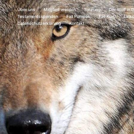
Über uns
Mitglied werden
Satzung
Der Wolf in 
Testamentsspenden
Fall Pumpak
Fall Kurti
Link
Datenschutzerklärung
Kontakt