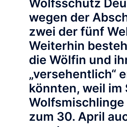
Wolfsschutz Deut
wegen der Absc
zwei der fünf Wel
Weiterhin besteh
die Wölfin und i
„versehentlich“
könnten, weil im
Wolfsmischlinge a
zum 30. April au