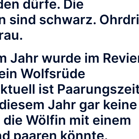
en dürfe. Die
 sind schwarz. Ohrdr
rau.
m Jahr wurde im Revie
 ein Wolfsrüde
tuell ist Paarungszeit
 diesem Jahr gar keine
 die Wölfin mit einem
d paaren könnte.