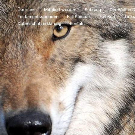
Über uns
Mitglied werden
Satzung
Der Wolf in 
Testamentsspenden
Fall Pumpak
Fall Kurti
Link
Datenschutzerklärung
Kontakt