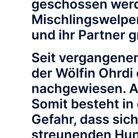
geschossen werd
Mischlingswelpen
und ihr Partner g
Seit vergangene
der Wölfin Ohrdi
nachgewiesen. Ak
Somit besteht in
Gefahr, dass sich
streunenden Hun