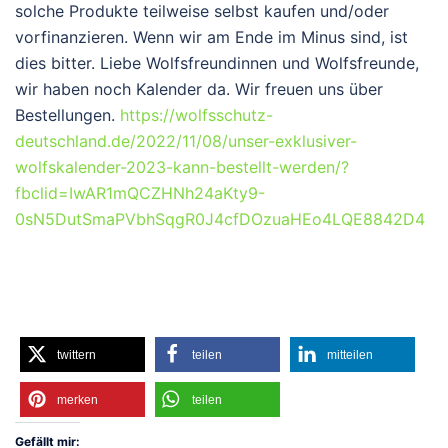
solche Produkte teilweise selbst kaufen und/oder
vorfinanzieren. Wenn wir am Ende im Minus sind, ist
dies bitter. Liebe Wolfsfreundinnen und Wolfsfreunde,
wir haben noch Kalender da. Wir freuen uns über
Bestellungen.
https://wolfsschutz-
deutschland.de/2022/11/08/unser-exklusiver-
wolfskalender-2023-kann-bestellt-werden/?
fbclid=IwAR1mQCZHNh24aKty9-
0sN5DutSmaPVbhSqgR0J4cfDOzuaHEo4LQE8842D4
twittern
teilen
mitteilen
merken
teilen
Gefällt mir: