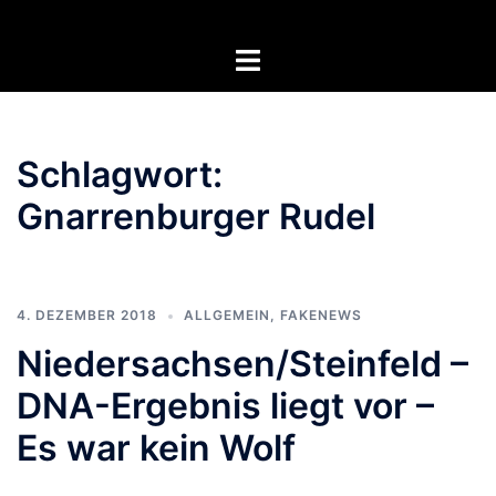
Zum
Inhalt
Menü
springen
umschalten
Schlagwort:
Gnarrenburger Rudel
4. DEZEMBER 2018
ALLGEMEIN
,
FAKENEWS
Niedersachsen/Steinfeld –
DNA-Ergebnis liegt vor –
Es war kein Wolf