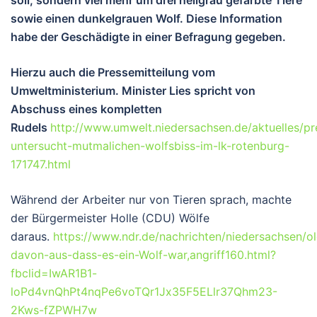
soll, sondern viel mehr um drei hellgrau gefärbte Tiere
sowie einen dunkelgrauen Wolf. Diese Information
habe der Geschädigte in einer Befragung gegeben.
Hierzu auch die Pressemitteilung vom
Umweltministerium. Minister Lies spricht von
Abschuss eines kompletten
Rudels
http://www.umwelt.niedersachsen.de/aktuelles/pr
untersucht-mutmalichen-wolfsbiss-im-lk-rotenburg-
171747.html
Während der Arbeiter nur von Tieren sprach, machte
der Bürgermeister Holle (CDU) Wölfe
daraus.
https://www.ndr.de/nachrichten/niedersachsen/o
davon-aus-dass-es-ein-Wolf-war,angriff160.html?
fbclid=IwAR1B1-
loPd4vnQhPt4nqPe6voTQr1Jx35F5ELlr37Qhm23-
2Kws-fZPWH7w