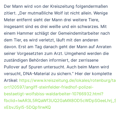
Der Mann wird von der Kreiszeitung folgendermaßen
zitiert. „Der mutmaßliche Wolf ist nicht allein. Wenige
Meter entfernt sieht der Mann drei weitere Tiere,
insgesamt sind es drei weiße und ein schwarzes. Mit
einem Hammer schlägt der Gemeindemitarbeiter nach
dem Tier, es wird verletzt, läuft mit den anderen
davon. Erst am Tag danach geht der Mann auf Anraten
seiner Vorgesetzten zum Arzt. Umgehend werden die
zuständigen Behörden informiert, der zerrissene
Pullover auf Spuren untersucht. Auch beim Mann wird
versucht, DNA-Material zu sichern.“ Hier der komplette
Artikel:
https://www.kreiszeitung.de/lokales/rotenburg/t
ort120597/angiff-steinfelder-friedhof-polizei-
bestaetigt-wolfsbiss-waldarbeiter-10766932.html?
fbclid=IwAR3L5RQaWf3UQ2GaMX8OD5cWDpSGeeLhrj_S
xEbvJSyl5-5DQp1lrwKQ