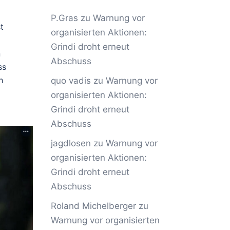
P.Gras
zu
Warnung vor
t
organisierten Aktionen:
Grindi droht erneut
n
Abschuss
ss
h
quo vadis
zu
Warnung vor
organisierten Aktionen:
Grindi droht erneut
Abschuss
jagdlosen
zu
Warnung vor
organisierten Aktionen:
Grindi droht erneut
Abschuss
Roland Michelberger
zu
Warnung vor organisierten