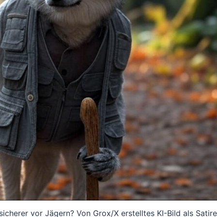
cherer vor Jägern? Von Grox/X erstelltes KI-Bild als Satire