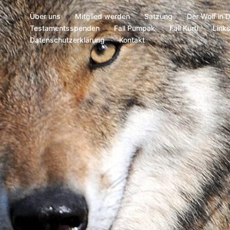
Über uns
Mitglied werden
Satzung
Der Wolf in 
Testamentsspenden
Fall Pumpak
Fall Kurti
Link
Datenschutzerklärung
Kontakt