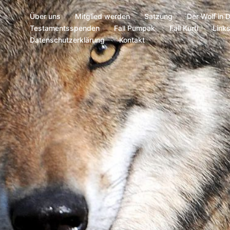
Über uns
Mitglied werden
Satzung
Der Wolf in 
Testamentsspenden
Fall Pumpak
Fall Kurti
Link
Datenschutzerklärung
Kontakt