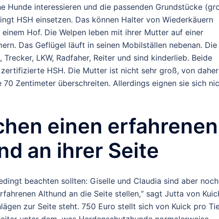
he Hunde interessieren und die passenden Grundstücke (gr
dingt HSH einsetzen. Das können Halter von Wiederkäuern
t einem Hof. Die Welpen leben mit ihrer Mutter auf einer
n. Das Geflügel läuft in seinen Mobilställen nebenan. Die
 Trecker, LKW, Radfaher, Reiter und sind kinderlieb. Beide
zertifizierte HSH. Die Mutter ist nicht sehr groß, von daher
 70 Zentimeter überschreiten. Allerdings eignen sie sich ni
chen einen erfahrenen
d an ihrer Seite
dingt beachten sollten: Giselle und Claudia sind aber noch
ahrenen Althund an die Seite stellen,“ sagt Jutta von Kuic
ägen zur Seite steht. 750 Euro stellt sich von Kuick pro Ti
t weiter unter dem, was Herdenschutzhunde normalerweise