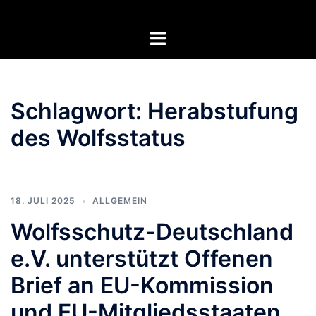
Zum
Inhalt
Menü
springen
umschalten
Schlagwort:
Herabstufung
des Wolfsstatus
18. JULI 2025
ALLGEMEIN
Wolfsschutz-Deutschland
e.V. unterstützt Offenen
Brief an EU-Kommission
und EU-Mitgliedsstaaten