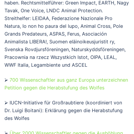
haben. Rechtsmittelführer: Green Impact, EARTH, Nagy
Tavak, One Voice, LNDC Animal Protection.
Streithelfer: LEIDAA, Federazione Nazionale Pro
Natura, Io non ho paura del lupo, Animal Cross, Pole
Grands Predateurs, ASPAS, Ferus, Asociación
Animalista LIBERA!, Suomen eläinoikeusjuristit ry,
Svenska Rovdjursföreningen, Naturskyddsföreningen,
Pracownia na rzecz Wszystkich Istot, OIPA, LEAL,
WWF Italia, Legambiente und ASCEL
⮚
700 Wissenschaftler aus ganz Europa unterzeichnen
Petition gegen die Herabstufung des Wolfes
⮚ IUCN-Initiative für Großraubtiere (koordiniert von
Dr. Luigi Boitani): Erklärung gegen die Herabstufung
des Wolfes
⮚
Über 2000 Wissenschaftler gegen die Aushöhlung