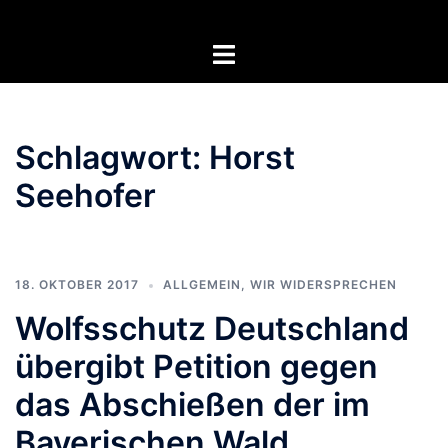
Zum
Inhalt
Menü
springen
umschalten
Schlagwort:
Horst
Seehofer
18. OKTOBER 2017
ALLGEMEIN
,
WIR WIDERSPRECHEN
Wolfsschutz Deutschland
übergibt Petition gegen
das Abschießen der im
Bayerischen Wald