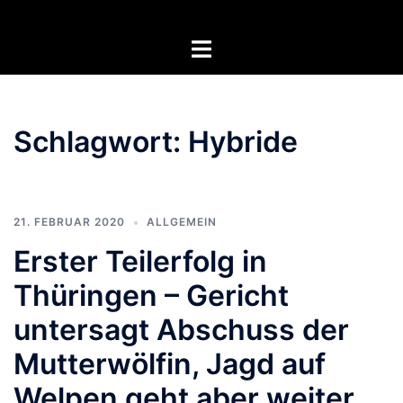
Zum
Inhalt
Menü
springen
umschalten
Schlagwort:
Hybride
21. FEBRUAR 2020
ALLGEMEIN
Erster Teilerfolg in
Thüringen – Gericht
untersagt Abschuss der
Mutterwölfin, Jagd auf
Welpen geht aber weiter