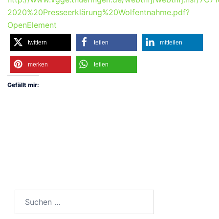
2020%20Presseerklärung%20Wolfentnahme.pdf?
OpenElement
twittern
teilen
mitteilen
merken
teilen
Gefällt mir:
Suchen
nach: