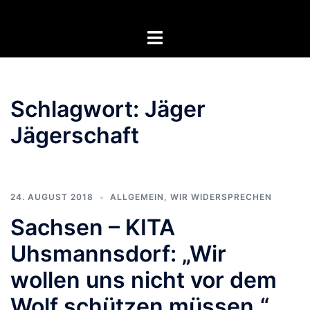
Zum
Inhalt
Menü
springen
umschalten
Schlagwort:
Jäger
Jägerschaft
24. AUGUST 2018
ALLGEMEIN
,
WIR WIDERSPRECHEN
Sachsen – KITA
Uhsmannsdorf: „Wir
wollen uns nicht vor dem
Wolf schützen müssen.“