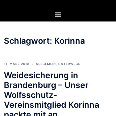
Zum
Inhalt
Menü
springen
umschalten
Schlagwort:
Korinna
11. MÄRZ 2018
ALLGEMEIN
,
UNTERWEGS
Weidesicherung in
Brandenburg – Unser
Wolfsschutz-
Vereinsmitglied Korinna
packte mit an.