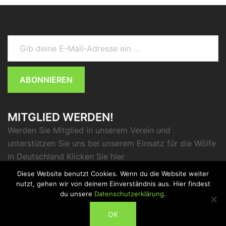
Gib deine E-Mail-Adresse ein ...
ABONNIEREN
MITGLIED WERDEN!
Werden Sie Mitglied in unserem Verein und
unterstützen Sie uns bei unserem Einsatz für die Wölfe
in Deutschland Klicken Sie
hier
Diese Website benutzt Cookies. Wenn du die Website weiter
nutzt, gehen wir von deinem Einverständnis aus. Hier findest
du unsere
Datenschutzerklärung
.
ABONNIEREN
OK
© 2026 . Stolz präsentiert von
Sydney