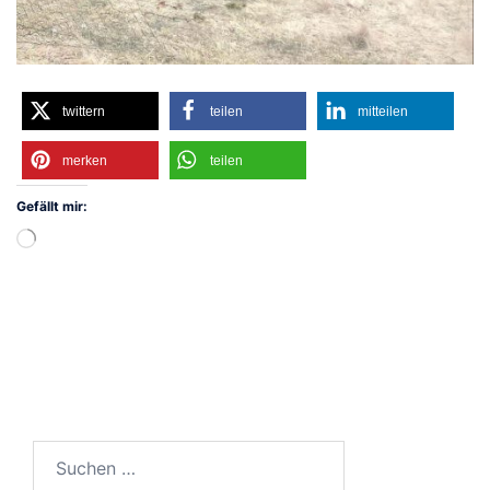
twittern
teilen
mitteilen
merken
teilen
Gefällt mir:
Wird
geladen …
Suchen
nach: