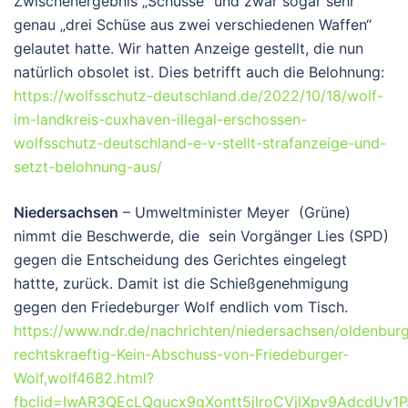
Zwischenergebnis „Schüsse“ und zwar sogar sehr
genau „drei Schüse aus zwei verschiedenen Waffen“
gelautet hatte. Wir hatten Anzeige gestellt, die nun
natürlich obsolet ist. Dies betrifft auch die Belohnung:
https://wolfsschutz-deutschland.de/2022/10/18/wolf-
im-landkreis-cuxhaven-illegal-erschossen-
wolfsschutz-deutschland-e-v-stellt-strafanzeige-und-
setzt-belohnung-aus/
Niedersachsen
– Umweltminister Meyer (Grüne)
nimmt die Beschwerde, die sein Vorgänger Lies (SPD)
gegen die Entscheidung des Gerichtes eingelegt
hattte, zurück. Damit ist die Schießgenehmigung
gegen den Friedeburger Wolf endlich vom Tisch.
https://www.ndr.de/nachrichten/niedersachsen/oldenburg
rechtskraeftig-Kein-Abschuss-von-Friedeburger-
Wolf,wolf4682.html?
fbclid=IwAR3QEcLQqucx9gXontt5jlroCVjlXpv9AdcdUv1