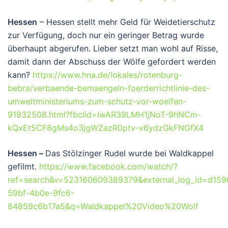
Hessen
– Hessen stellt mehr Geld für Weidetierschutz
zur Verfügung, doch nur ein geringer Betrag wurde
überhaupt abgerufen. Lieber setzt man wohl auf Risse,
damit dann der Abschuss der Wölfe gefordert werden
kann?
https://www.hna.de/lokales/rotenburg-
bebra/verbaende-bemaengeln-foerderrichtlinie-des-
umweltministeriums-zum-schutz-vor-woelfen-
91932508.html?fbclid=IwAR39LMH1jNoT-9hNCm-
kQxEt5CF8gMs4o3jgWZazR0ptv-v6ydzGkFNGfX4
Hessen –
Das Stölzinger Rudel wurde bei Waldkappel
gefilmt.
https://www.facebook.com/watch/?
ref=search&v=523160609389379&external_log_id=d159
59bf-4b0e-9fc6-
84859c6b17a5&q=Waldkappel%20Video%20Wolf