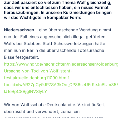
Zur Zeit passiert so viel zum Thema Wolf gleichzeitig,
dass wir uns entschlossen haben, ein neues Format
herauszubringen. In unseren Kurzmeldungen bringen
wir das Wichtigste in kompakter Form:
Niedersachsen
– eine überraschende Wendung nimmt
nun der Fall eines augenscheinlich illegal getöteten
Wolfs bei Stubben. Statt Schussverletzungen hätte
man nun in Berlin die überraschende Totesursache
Bisse festgestellt.
https://www.ndr.de/nachrichten/niedersachsen/oldenburg
Ursache-von-Tod-von-Wolf-steht-
fest,aktuelloldenburg11090.html?
fbclid=IwAR27pCy9JP7SA3kOq_QP86seUFr9eJuBUm35
IJ1eBpC8BjgINVSIyLY
Wir von Wolfsschutz-Deutschland e. V. sind äußert
überrascht und verwundert, zumal ein