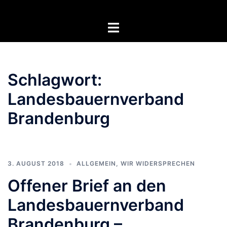
Zum
Inhalt
Menü
springen
umschalten
Schlagwort:
Landesbauernverband
Brandenburg
3. AUGUST 2018
ALLGEMEIN
,
WIR WIDERSPRECHEN
Offener Brief an den
Landesbauernverband
Brandenburg –