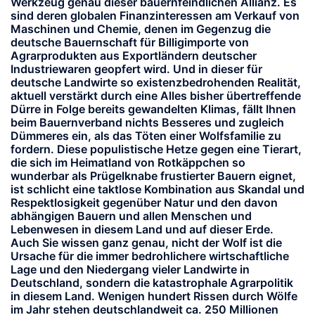
Werkzeug genau dieser bauernfeindlichen Allianz. Es
sind deren globalen Finanzinteressen am Verkauf von
Maschinen und Chemie, denen im Gegenzug die
deutsche Bauernschaft für Billigimporte von
Agrarprodukten aus Exportländern deutscher
Industriewaren geopfert wird. Und in dieser für
deutsche Landwirte so existenzbedrohenden Realität,
aktuell verstärkt durch eine Alles bisher übertreffende
Dürre in Folge bereits gewandelten Klimas, fällt Ihnen
beim Bauernverband nichts Besseres und zugleich
Dümmeres ein, als das Töten einer Wolfsfamilie zu
fordern. Diese populistische Hetze gegen eine Tierart,
die sich im Heimatland von Rotkäppchen so
wunderbar als Prügelknabe frustierter Bauern eignet,
ist schlicht eine taktlose Kombination aus Skandal und
Respektlosigkeit gegenüber Natur und den davon
abhängigen Bauern und allen Menschen und
Lebenwesen in diesem Land und auf dieser Erde.
Auch Sie wissen ganz genau, nicht der Wolf ist die
Ursache für die immer bedrohlichere wirtschaftliche
Lage und den Niedergang vieler Landwirte in
Deutschland, sondern die katastrophale Agrarpolitik
in diesem Land. Wenigen hundert Rissen durch Wölfe
im Jahr stehen deutschlandweit ca. 250 Millionen