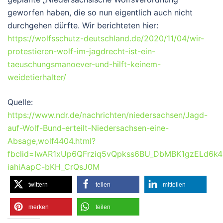
geworfen haben, die so nun eigentlich auch nicht
durchgehen dürfte. Wir berichteten hier:
https://wolfsschutz-deutschland.de/2020/11/04/wir-
protestieren-wolf-im-jagdrecht-ist-ein-
taeuschungsmanoever-und-hilft-keinem-
weidetierhalter/
Quelle:
https://www.ndr.de/nachrichten/niedersachsen/Jagd-
auf-Wolf-Bund-erteilt-Niedersachsen-eine-
Absage,wolf4404.html?
fbclid=IwAR1xUp6QFrziq5vQpkss6BU_DbMBK1gzELd6k4
iahiAapC-bKH_CrQsJ0M
twittern
teilen
mitteilen
merken
teilen