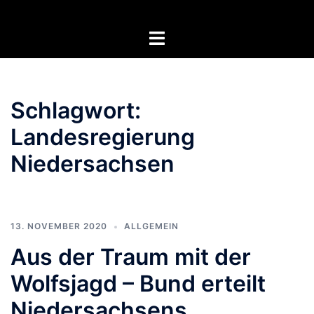
Zum
Inhalt
Menü
springen
umschalten
Schlagwort:
Landesregierung
Niedersachsen
13. NOVEMBER 2020
ALLGEMEIN
Aus der Traum mit der
Wolfsjagd – Bund erteilt
Niedersachsens