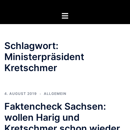
Zum
Inhalt
Menü
springen
umschalten
Schlagwort:
Ministerpräsident
Kretschmer
4. AUGUST 2019
ALLGEMEIN
Faktencheck Sachsen:
wollen Harig und
Kretschmer schon wieder