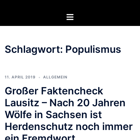
Zum
Inhalt
Menü
springen
umschalten
Schlagwort:
Populismus
11. APRIL 2019
ALLGEMEIN
Großer Faktencheck
Lausitz – Nach 20 Jahren
Wölfe in Sachsen ist
Herdenschutz noch immer
ein Fremdwort